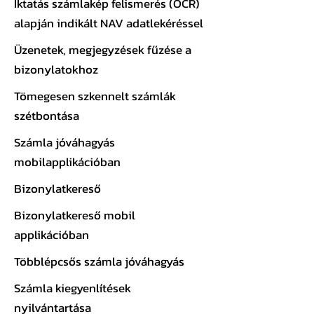
Iktatás számlakép felismerés (OCR)
alapján indikált NAV adatlekéréssel
Üzenetek, megjegyzések fűzése a
bizonylatokhoz
Tömegesen szkennelt számlák
szétbontása
Számla jóváhagyás
mobilapplikációban
Bizonylatkereső
Bizonylatkereső mobil
applikációban
Többlépcsős számla jóváhagyás
Számla kiegyenlítések
nyilvántartása