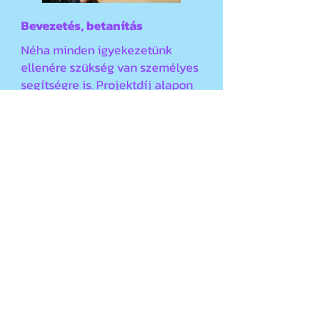
Bevezetés, betanítás
Néha minden igyekezetünk
ellenére szükség van személyes
segítségre is. Projektdíj alapon
erre van lehetőség.
Egyedi fejlesztés
Óradíj alapon
Az űrlap kitöltésével