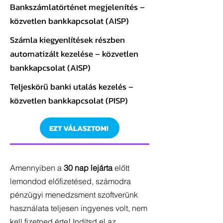
Bankszámlatörténet megjelenítés –
közvetlen bankkapcsolat (AISP)
Számla kiegyenlítések részben
automatizált kezelése – közvetlen
bankkapcsolat (AISP)
Teljeskörű banki utalás kezelés –
közvetlen bankkapcsolat (PISP)
EZT VÁLASZTOM!
Amennyiben a
30 nap lejárta
előtt
lemondod előfizetésed, számodra
pénzügyi menedzsment szoftverünk
használata teljesen ingyenes volt, nem
kell fizetned érte! Indítsd el az