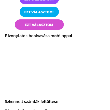
EZT VÁLASZTOM!
EZT VÁLASZTOM
Bizonylatok beolvasása mobilappal
Gold
csom
ag
Mini
csomag
Basic
1 cég és 1 fő
részére
csomag
Szkennelt számlák feltöltése