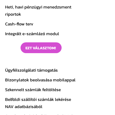
Heti, havi pénzügyi menedzsment
riportok
Cash-flow terv
Integrált e-számlázó modul
EZT VÁLASZTOM!
Basic
csomag
Ügyfélszolgálati támogatás
Bizonylatok beolvasása mobilappal
Szkennelt számlák feltöltése
Belföldi szállítói számlák lekérése
NAV adatbázisából