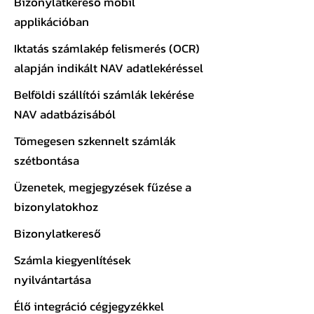
Bizonylatkereső mobil
applikációban
Iktatás számlakép felismerés (OCR)
alapján indikált NAV adatlekéréssel
Belföldi szállítói számlák lekérése
NAV adatbázisából
Tömegesen szkennelt számlák
szétbontása
Üzenetek, megjegyzések fűzése a
bizonylatokhoz
Bizonylatkereső
Számla kiegyenlítések
nyilvántartása
Élő integráció cégjegyzékkel