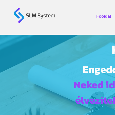
Főoldal
Engedd
Neked id
élvezite