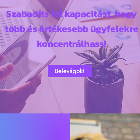
Szabadíts fel kapacitást, hogy
több és értékesebb ügyfelekre
koncentrálhass!
Belevágok!