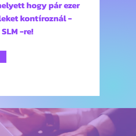
elyett hogy pár ezer
leket kontíroznál -
z SLM -re!