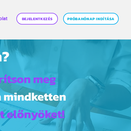
lat
BEJELENTKEZÉS
PRÓBAHÓNAP INDÍTÁSA
n?
rítson meg
n mindketten
tt előnyöket!