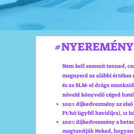
#NYEREMÉNY
Nem kell semmit tenned, csa
megnyerd az alábbi értéke
és az SLM-el drága munkaidő
növeld könyvelő céged hat
100% díjkedvezmény az első 
Ft/hó/ügyfél havidíjra), 12 
100% díjkedvezmény a betan
megtanítják Neked, hogyan 