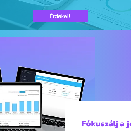
Érdekel!
Fókuszálj a 