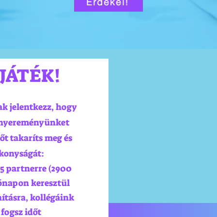
Érdekel!
JÁTÉK!
k jelentkezz, hogy
s nyereményünket
t takaríts meg és
ékonyságát:
5 partnerre (2900
hónapon keresztül
ításra, kollégáink
fogsz időt