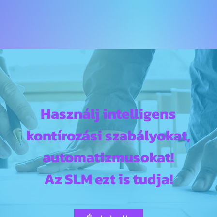
Használj intelligens
kontírozási szabályokat,
automatizmusokat!
Az SLM ezt is tudja!