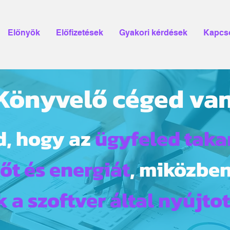
Előnyök
Előfizetések
Gyakori kérdések
Kapcso
Könyvelő céged va
, hogy az
ügyfeled taka
őt és energiát
, miközbe
k a szoftver által nyújto