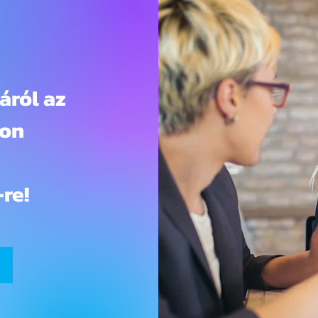
áról az
ton
re!