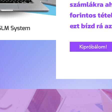
számlákra ah
forintos téte
ezt bízd rá a
Kipróbálom!