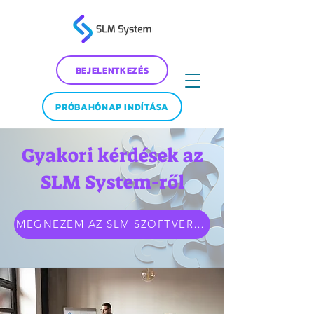
BEJELENTKEZÉS
PRÓBAHÓNAP INDÍTÁSA
Gyakori kérdések az
SLM System-ről
MEGNÉZEM AZ SLM SZOFTVER BEMUTATÓJÁT!