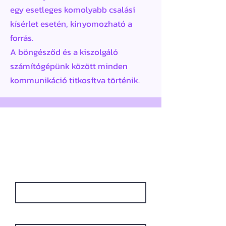
egy esetleges komolyabb csalási
kísérlet esetén, kinyomozható a
forrás.
A böngésződ és a kiszolgáló
számítógépünk között minden
kommunikáció titkosítva történik.
Az űrlap kitöltésével
felveheted velünk a
kapcsolatot!
Név
Cégnév