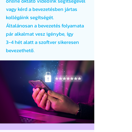
online oktató videóink segítségével
vagy kérd a bevezetésben jártas
kollégáink segítségét.
Általánosan a bevezetés folyamata
pár alkalmat vesz igénybe, így
3-4 hét alatt a szoftver sikeresen
bevezethető.